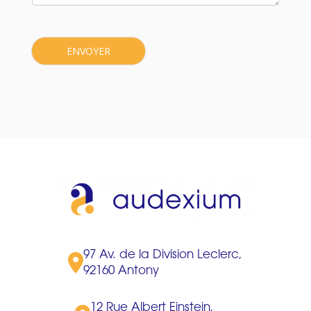
e
*
ENVOYER
97 Av. de la Division Leclerc,
92160 Antony
12 Rue Albert Einstein,